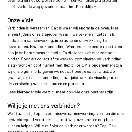
overheid en het corporate domein. Een van onze praatplaten
heeft zelfs de weg gevonden naar het Koninklijk Huis.
Onze visie
Verbinden is versterken. Dat is waar wij enorm in geloven. Niet
alleen tijdens onze trajecten waarin we tekenen inzetten als
middel om samenwerking, interactie en ontwikkeling te
bevorderen. Maar ook onderling. Want voor de beste resultaten
heb je de beste mensen nodig. En die laten zich niet zomaar
binden. Door als collectief te werken, combineren wij verbinding,
slagkracht en continuïteit met flexibiliteit. Als ondernemers zijn
wij ons eigen merk, geven we net dat beetje extra, altijd.
Zo
gaan wij niet alleen onderling maar juist ook als visuele partner
de verbinding aan met klanten en partners.
Lees hieronder wie we zijn, maar ook wie onze partners zijn.
Wil je je met ons verbinden?
We staan altijd open voor nieuwe samenwerkingsvormen die ons
gedachtegoed versterken, zodat we onze klanten nog beter
kunnen helpen. Wil je zelf visueel verbinder worden? Top! Ook
daar zijn we naar op zoek!