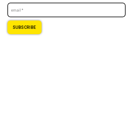
email
*